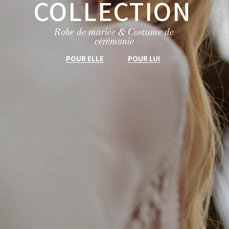
COLLECTION
Robe de mariée & Costume de
cérémonie
POUR ELLE
POUR LUI