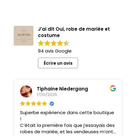
J'ai dit Oui, robe de mariée et
costume
94 avis Google
Écrire un avis
Tiphaine Niedergang
17/01/2025
Superbe expérience dans cette boutique
J
!
à
C’était la première fois que j’essayais des
M
robes de mariée, et les vendeuses m’ont
r