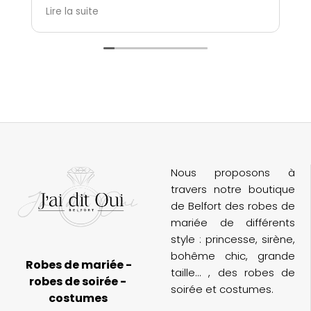
immédiatement mise à l’aise. Elles ont
c
Lire la suite
L
été à l’écoute, très patientes, et
m
incroyablement attentionnées. Grâce à
elles, j’ai vécu un moment unique et
n
magique avec ma témoin et ma belle-
maman.
M
n
Le choix de robes est extrêmement varié,
et l’ambiance de la boutique est parfaite
(
pour un essayage inoubliable. Je
d
recommande cette adresse à toutes les
futures mariées !
Nous proposons à
travers notre boutique
de Belfort des robes de
mariée de différents
style : princesse, sirène,
bohême chic, grande
Robes de mariée -
taille... , des robes de
robes de soirée -
soirée et costumes.
costumes