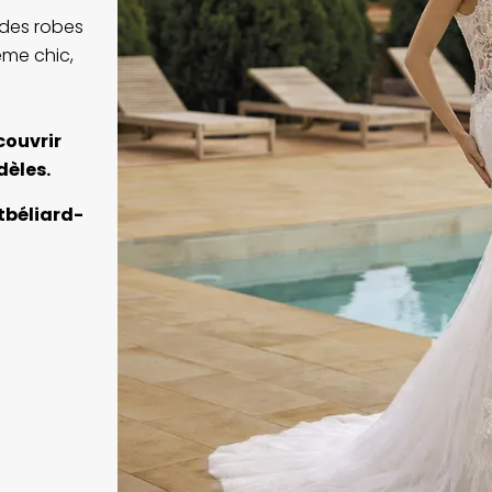
 des robes
ême chic,
couvrir
dèles.
tbéliard-