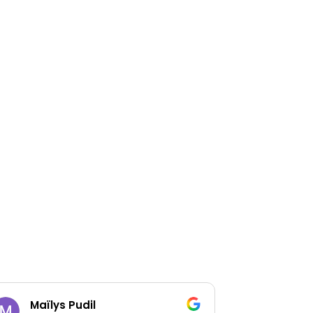
Maïlys Pudil
Pauli