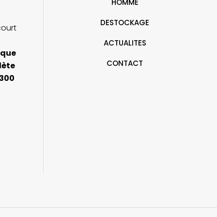
HOMME
DESTOCKAGE
court
ACTUALITES
ique
CONTACT
lète
 300