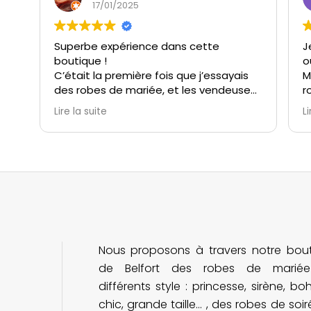
17/01/2025
Superbe expérience dans cette
J
boutique !
o
C’était la première fois que j’essayais
M
des robes de mariée, et les vendeuses
r
m’ont immédiatement mise à l’aise.
c
Lire la suite
Li
Elles ont été à l’écoute, très patientes,
s
et incroyablement attentionnées.
v
Grâce à elles, j’ai vécu un moment
M
unique et magique avec ma témoin et
t
ma belle-maman.
i
M
Le choix de robes est extrêmement
n
varié, et l’ambiance de la boutique est
e
parfaite pour un essayage inoubliable.
(
Nous proposons à travers notre bou
Je recommande cette adresse à
v
toutes les futures mariées !
n
de Belfort des robes de marié
différents style : princesse, sirène, b
chic, grande taille... , des robes de soi