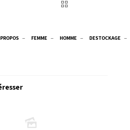
Nos costumes Terracotta
 PROPOS
FEMME
HOMME
DESTOCKAGE
éresser