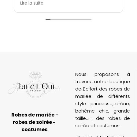
immédiatement mise à l’aise. Elles ont
c
Lire la suite
L
été à l’écoute, très patientes, et
m
incroyablement attentionnées. Grâce à
elles, j’ai vécu un moment unique et
n
magique avec ma témoin et ma belle-
maman.
M
n
Le choix de robes est extrêmement varié,
et l’ambiance de la boutique est parfaite
(
pour un essayage inoubliable. Je
d
recommande cette adresse à toutes les
futures mariées !
Nous proposons à
travers notre boutique
de Belfort des robes de
mariée de différents
style : princesse, sirène,
bohême chic, grande
Robes de mariée -
taille... , des robes de
robes de soirée -
soirée et costumes.
costumes