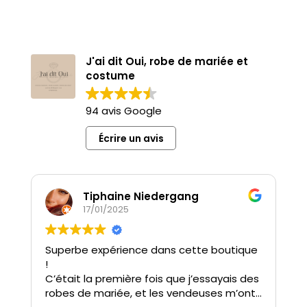
J'ai dit Oui, robe de mariée et
costume
94 avis Google
Écrire un avis
Tiphaine Niedergang
17/01/2025
Superbe expérience dans cette boutique
J
!
à
C’était la première fois que j’essayais des
M
robes de mariée, et les vendeuses m’ont
r