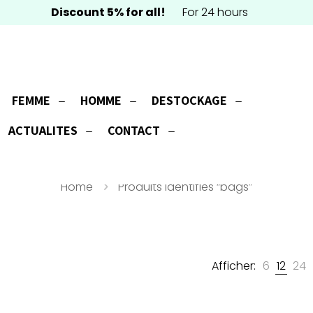
Discount 5% for all!
For 24 hours
FEMME
HOMME
DESTOCKAGE
bags
ACTUALITES
CONTACT
Home
Produits identifiés “bags”
Afficher:
6
12
24