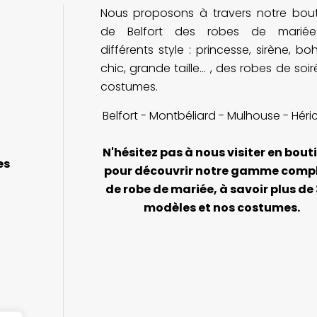
Nous proposons à travers notre bou
Je recommande cette adresse à
v
toutes les futures mariées !
n
de Belfort des robes de marié
différents style : princesse, sirène, b
chic, grande taille... , des robes de soi
costumes.
Belfort - Montbéliard - Mulhouse - Héri
N'hésitez pas à nous visiter en bout
es
pour découvrir notre gamme comp
de robe de mariée, à savoir plus de
modèles et nos costumes.