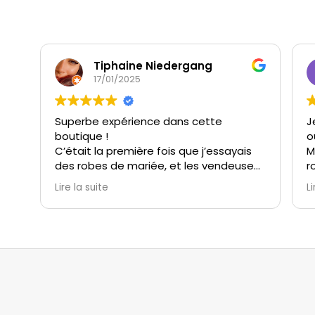
Tiphaine Niedergang
17/01/2025
Superbe expérience dans cette
J
boutique !
o
C’était la première fois que j’essayais
M
des robes de mariée, et les vendeuses
r
m’ont immédiatement mise à l’aise.
c
Lire la suite
Li
Elles ont été à l’écoute, très patientes,
s
et incroyablement attentionnées.
v
Grâce à elles, j’ai vécu un moment
M
unique et magique avec ma témoin et
t
ma belle-maman.
i
M
Le choix de robes est extrêmement
n
varié, et l’ambiance de la boutique est
e
parfaite pour un essayage inoubliable.
(