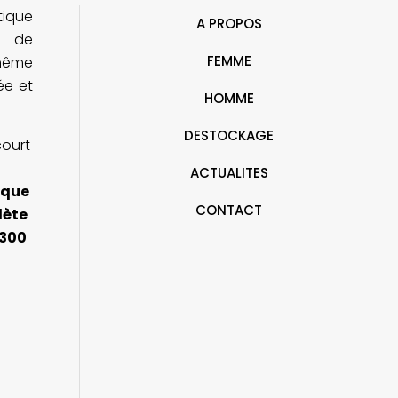
tique
iennent de j'ai dit oui sauf la robe
irréprochable.
A PROPOS
oire)
e de
FEMME
ohême
rée et
HOMME
DESTOCKAGE
court
ACTUALITES
ique
CONTACT
lète
 300