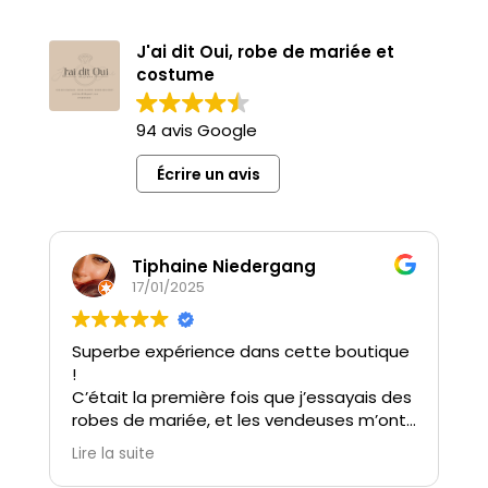
J'ai dit Oui, robe de mariée et
costume
94 avis Google
Écrire un avis
Tiphaine Niedergang
17/01/2025
Superbe expérience dans cette boutique
J
!
à
C’était la première fois que j’essayais des
M
robes de mariée, et les vendeuses m’ont
r
immédiatement mise à l’aise. Elles ont
c
Lire la suite
L
été à l’écoute, très patientes, et
m