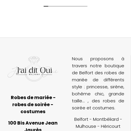
incroyablement attentionnées. Grâce à
elles, j’ai vécu un moment unique et
n
magique avec ma témoin et ma belle-
maman.
M
n
Le choix de robes est extrêmement varié,
et l’ambiance de la boutique est parfaite
(
pour un essayage inoubliable. Je
d
recommande cette adresse à toutes les
futures mariées !
Nous proposons à
travers notre boutique
de Belfort des robes de
mariée de différents
style : princesse, sirène,
bohême chic, grande
Robes de mariée -
taille... , des robes de
robes de soirée -
soirée et costumes.
costumes
Belfort - Montbéliard -
100 Bis Avenue Jean
Mulhouse - Héricourt
Jaurès