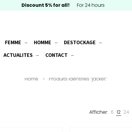
Discount 5% for all!
For 24 hours
FEMME
HOMME
DESTOCKAGE
jacket
ACTUALITES
CONTACT
Home
Produits identifiés “jacket”
Afficher:
6
12
24