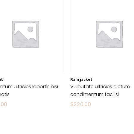
it
Rain jacket
tum ultricies lobortis nisi
Vulputate ultricies dictum
atis
condimentum facilisi
.00
$
220.00