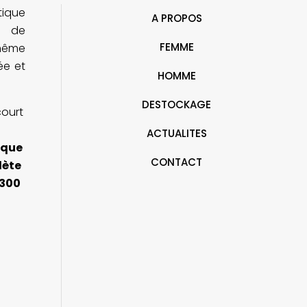
tique
iennent de j'ai dit oui sauf la robe
irréprochable.
A PROPOS
oire)
e de
FEMME
ohême
rée et
HOMME
DESTOCKAGE
court
ACTUALITES
ique
CONTACT
lète
 300