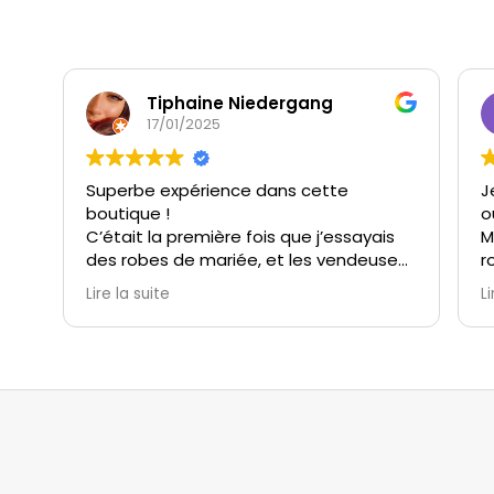
Tiphaine Niedergang
17/01/2025
Superbe expérience dans cette
J
boutique !
o
C’était la première fois que j’essayais
M
des robes de mariée, et les vendeuses
r
m’ont immédiatement mise à l’aise.
c
Lire la suite
Li
Elles ont été à l’écoute, très patientes,
s
et incroyablement attentionnées.
v
Grâce à elles, j’ai vécu un moment
M
unique et magique avec ma témoin et
t
ma belle-maman.
i
M
Le choix de robes est extrêmement
n
varié, et l’ambiance de la boutique est
e
parfaite pour un essayage inoubliable.
(