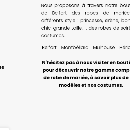
Nous proposons à travers notre bou
Je recommande cette adresse à
v
toutes les futures mariées !
n
de Belfort des robes de marié
différents style : princesse, sirène, b
chic, grande taille... , des robes de soi
costumes.
Belfort - Montbéliard - Mulhouse - Héri
N'hésitez pas à nous visiter en bout
es
pour découvrir notre gamme comp
de robe de mariée, à savoir plus de
modèles et nos costumes.