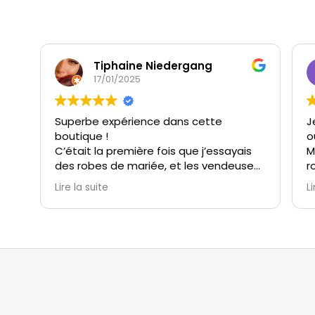
à
$39.99
Tiphaine Niedergang
17/01/2025
Superbe expérience dans cette
J
boutique !
o
C’était la première fois que j’essayais
M
des robes de mariée, et les vendeuses
r
m’ont immédiatement mise à l’aise.
c
Lire la suite
Li
Elles ont été à l’écoute, très patientes,
s
et incroyablement attentionnées.
v
Grâce à elles, j’ai vécu un moment
M
unique et magique avec ma témoin et
t
ma belle-maman.
i
M
Le choix de robes est extrêmement
n
varié, et l’ambiance de la boutique est
e
parfaite pour un essayage inoubliable.
(