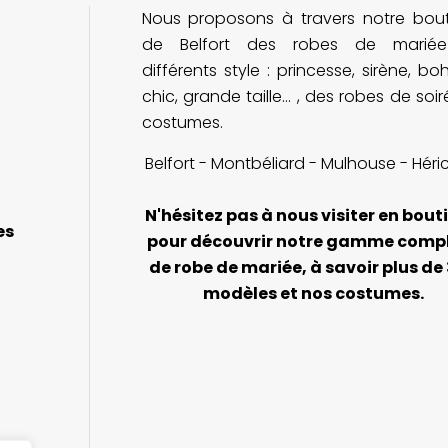
Nous proposons à travers notre bou
Je recommande cette adresse à
v
toutes les futures mariées !
n
de Belfort des robes de marié
différents style : princesse, sirène, b
chic, grande taille... , des robes de soi
costumes.
Belfort - Montbéliard - Mulhouse - Héri
N'hésitez pas à nous visiter en bout
es
pour découvrir notre gamme comp
de robe de mariée, à savoir plus de
modèles et nos costumes.