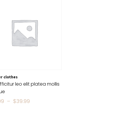
r clothes
ficitur leo elit platea mollis
que
Plage
99
–
$
39.99
de
prix :
$35.99