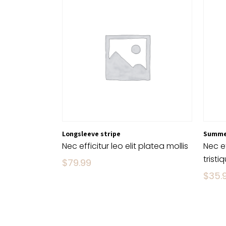
Longsleeve stripe
Summe
Nec efficitur leo elit platea mollis
Nec ef
tristi
$
79.99
$
35.