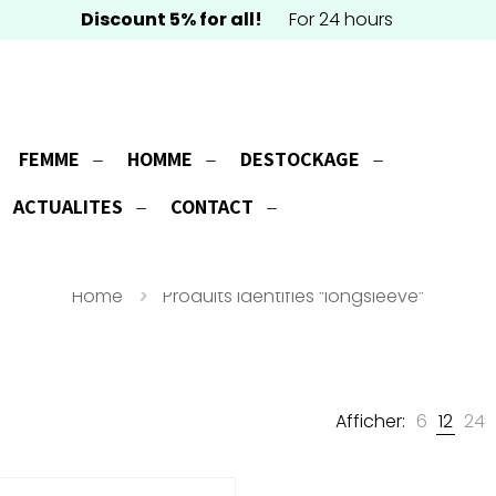
Discount 5% for all!
For 24 hours
FEMME
HOMME
DESTOCKAGE
longsleeve
ACTUALITES
CONTACT
Home
Produits identifiés “longsleeve”
Afficher:
6
12
24