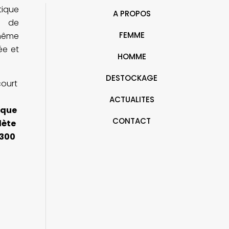
tique
iennent de j'ai dit oui sauf la robe
irréprochable.
A PROPOS
oire)
e de
FEMME
ohême
rée et
HOMME
DESTOCKAGE
court
ACTUALITES
ique
CONTACT
lète
 300