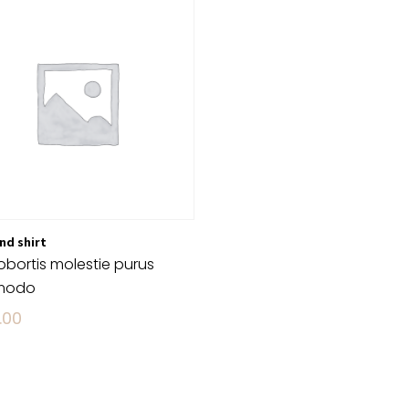
nd shirt
lobortis molestie purus
modo
.00