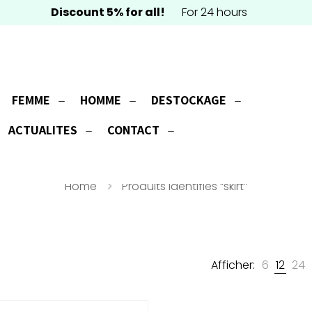
Discount 5% for all!
For 24 hours
FEMME
HOMME
DESTOCKAGE
skirt
ACTUALITES
CONTACT
Home
Produits identifiés “skirt”
Afficher:
6
12
24