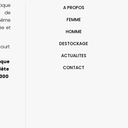
tique
iennent de j'ai dit oui sauf la robe
irréprochable.
A PROPOS
oire)
e de
FEMME
ohême
rée et
HOMME
DESTOCKAGE
court
ACTUALITES
ique
CONTACT
lète
 300