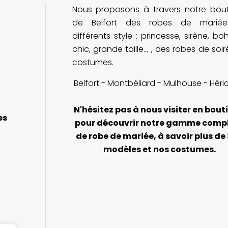
Nous proposons à travers notre bou
Je recommande cette adresse à
v
toutes les futures mariées !
n
de Belfort des robes de marié
différents style : princesse, sirène, b
chic, grande taille... , des robes de soi
costumes.
Belfort - Montbéliard - Mulhouse - Héri
N'hésitez pas à nous visiter en bout
es
pour découvrir notre gamme comp
de robe de mariée, à savoir plus de
modèles et nos costumes.