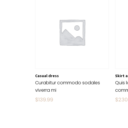
Casual dress
Skirt a
Curabitur commodo sodales
Quis 
viverra mi
com
$
139.99
$
230