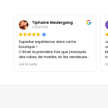
Tiphaine Niedergang
17/01/2025
Superbe expérience dans cette
J
boutique !
o
C’était la première fois que j’essayais
M
des robes de mariée, et les vendeuses
r
m’ont immédiatement mise à l’aise.
c
Lire la suite
Li
Elles ont été à l’écoute, très patientes,
s
et incroyablement attentionnées.
v
Grâce à elles, j’ai vécu un moment
M
unique et magique avec ma témoin et
t
ma belle-maman.
i
M
Le choix de robes est extrêmement
n
varié, et l’ambiance de la boutique est
e
parfaite pour un essayage inoubliable.
(