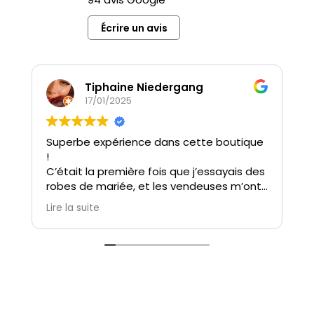
Écrire un avis
Tiphaine Niedergang
17/01/2025
Superbe expérience dans cette boutique
J
!
à
C’était la première fois que j’essayais des
M
robes de mariée, et les vendeuses m’ont
r
immédiatement mise à l’aise. Elles ont
c
Lire la suite
L
été à l’écoute, très patientes, et
m
incroyablement attentionnées. Grâce à
elles, j’ai vécu un moment unique et
n
magique avec ma témoin et ma belle-
maman.
M
n
Le choix de robes est extrêmement varié,