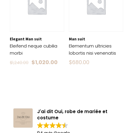
Elegant Man suit
Man suit
Eleifend neque cubilia
Elementum ultricies
morbi
lobortis nisi venenatis
Le
Le
$
1,020.00
$
680.00
$
1,240.00
prix
prix
initial
actuel
était :
est :
$1,240.00.
$1,020.00.
J'ai dit Oui, robe de mariée et
costume
94 avis Google