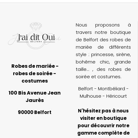
et l’ambiance de la boutique est parfaite
(
pour un essayage inoubliable. Je
d
recommande cette adresse à toutes les
futures mariées !
Nous proposons à
travers notre boutique
de Belfort des robes de
mariée de différents
style : princesse, sirène,
bohême chic, grande
Robes de mariée -
taille... , des robes de
robes de soirée -
soirée et costumes.
costumes
Belfort - Montbéliard -
100 Bis Avenue Jean
Mulhouse - Héricourt
Jaurès
N'hésitez pas à nous
90000 Belfort
visiter en boutique
pour découvrir notre
gamme complète de