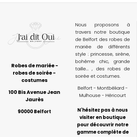
et l’ambiance de la boutique est parfaite
(
pour un essayage inoubliable. Je
d
recommande cette adresse à toutes les
futures mariées !
Nous proposons à
travers notre boutique
de Belfort des robes de
mariée de différents
style : princesse, sirène,
bohême chic, grande
Robes de mariée -
taille... , des robes de
robes de soirée -
soirée et costumes.
costumes
Belfort - Montbéliard -
100 Bis Avenue Jean
Mulhouse - Héricourt
Jaurès
N'hésitez pas à nous
90000 Belfort
visiter en boutique
pour découvrir notre
gamme complète de