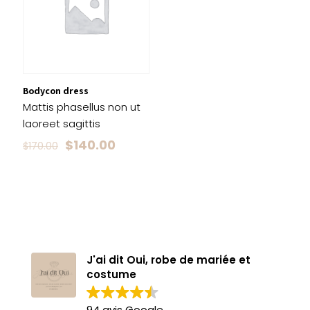
Bodycon dress
Mattis phasellus non ut
laoreet sagittis
Le
Le
$
140.00
$
170.00
prix
prix
initial
actuel
était :
est :
$170.00.
$140.00.
J'ai dit Oui, robe de mariée et
costume
94 avis Google