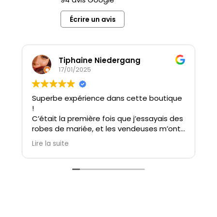
Écrire un avis
Tiphaine Niedergang
17/01/2025
Superbe expérience dans cette boutique
J
!
à
C’était la première fois que j’essayais des
M
robes de mariée, et les vendeuses m’ont
r
immédiatement mise à l’aise. Elles ont
c
Lire la suite
L
été à l’écoute, très patientes, et
m
incroyablement attentionnées. Grâce à
elles, j’ai vécu un moment unique et
n
magique avec ma témoin et ma belle-
maman.
M
n
Le choix de robes est extrêmement varié,