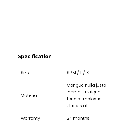
Specification
Size
S /M / L / XL
Congue nulla justo
laoreet tristique
Material
feugiat molestie
ultrices at.
Warranty
24 months