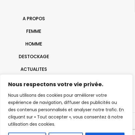
A PROPOS
FEMME
HOMME
DESTOCKAGE
ACTUALITES
CONTACT
Nous respectons votre vie privée.
Nous utilisons des cookies pour améliorer votre
expérience de navigation, diffuser des publicités ou
des contenus personnalisés et analyser notre trafic. En
cliquant sur « Tout accepter », vous consentez à notre
utilisation des cookies.
© 2026 J'ai Dit Oui | Belfort - Montbéliard - Mulhouse- Héricourt |
Tous droits réservés |
Mentions Légales