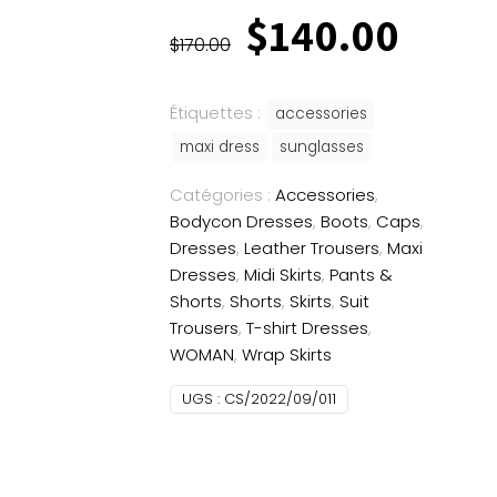
Le
Le
$
140.00
prix
prix
$
170.00
initial
actu
était :
est :
Étiquettes :
accessories
$170.00.
$140
maxi dress
sunglasses
Catégories :
Accessories
,
Bodycon Dresses
,
Boots
,
Caps
,
Dresses
,
Leather Trousers
,
Maxi
Dresses
,
Midi Skirts
,
Pants &
Shorts
,
Shorts
,
Skirts
,
Suit
Trousers
,
T-shirt Dresses
,
WOMAN
,
Wrap Skirts
UGS :
CS/2022/09/011