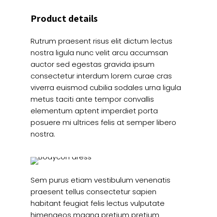
Product details
Rutrum praesent risus elit dictum lectus
nostra ligula nunc velit arcu accumsan
auctor sed egestas gravida ipsum
consectetur interdum lorem curae cras
viverra euismod cubilia sodales urna ligula
metus taciti ante tempor convallis
elementum aptent imperdiet porta
posuere mi ultrices felis at semper libero
nostra.
Sem purus etiam vestibulum venenatis
praesent tellus consectetur sapien
habitant feugiat felis lectus vulputate
himenaeos magna pretium pretium