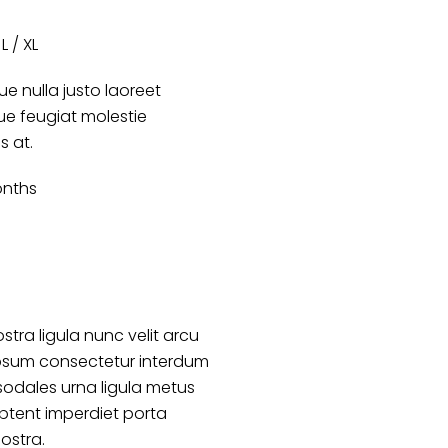
L / XL
e nulla justo laoreet
que feugiat molestie
es at.
onths
stra ligula nunc velit arcu
psum consectetur interdum
sodales urna ligula metus
ptent imperdiet porta
nostra.