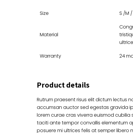
Size
S /M / 
Congu
Material
tristi
ultric
Warranty
24 m
Product details
Rutrum praesent risus elit dictum lectus no
accumsan auctor sed egestas gravida i
lorem curae cras viverra euismod cubilia 
taciti ante tempor convallis elementum a
posuere mi ultrices felis at semper libero 