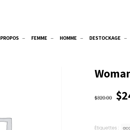
 PROPOS
FEMME
HOMME
DESTOCKAGE
Woman coat
Woman
Le
$
2
$
320.00
pr
ini
éta
$3
Étiquettes :
acc