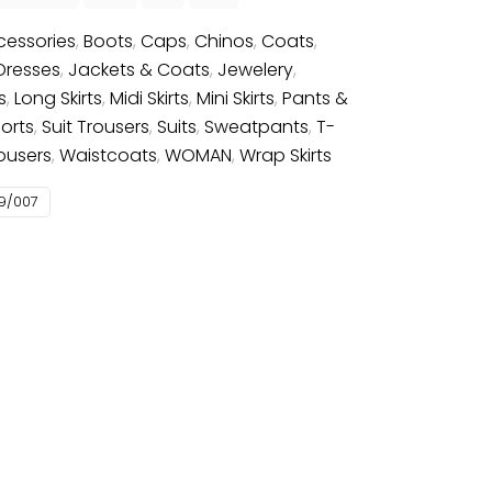
cessories
,
Boots
,
Caps
,
Chinos
,
Coats
,
Dresses
,
Jackets & Coats
,
Jewelery
,
s
,
Long Skirts
,
Midi Skirts
,
Mini Skirts
,
Pants &
orts
,
Suit Trousers
,
Suits
,
Sweatpants
,
T-
ousers
,
Waistcoats
,
WOMAN
,
Wrap Skirts
9/007