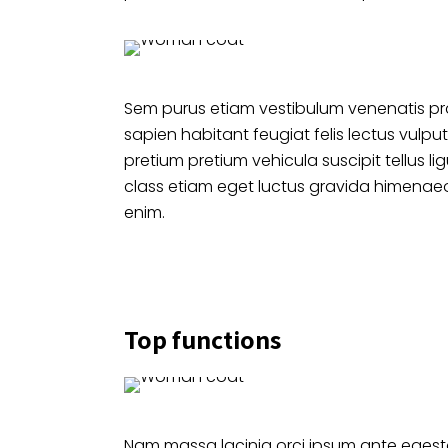
Sem purus etiam vestibulum venenatis pr
sapien habitant feugiat felis lectus vu
pretium pretium vehicula suscipit tellus 
class etiam eget luctus gravida himenaeo
enim.
Top functions
Nam massa lacinia orci ipsum ante egesta