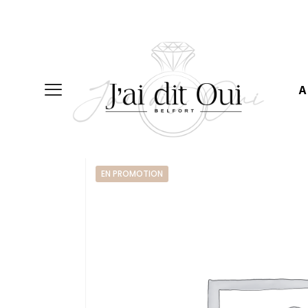
A
Accueil
-
WOMAN
-
Skirts
-
Long Skirts
-
EN PROMOTION