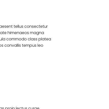
aesent tellus consectetur
lputate himenaeos magna
ligula commodo class platea
s convallis tempus leo
s proin lectus curae