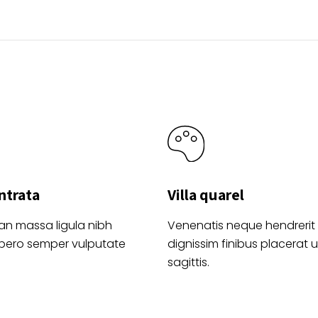
ntrata
Villa quarel
an massa ligula nibh
Venenatis neque hendrerit
ibero semper vulputate
dignissim finibus placerat ul
sagittis.