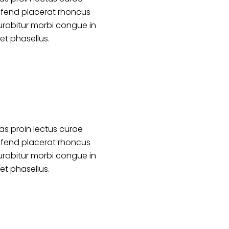
ifend placerat rhoncus
urabitur morbi congue in
et phasellus.
s proin lectus curae
ifend placerat rhoncus
urabitur morbi congue in
et phasellus.