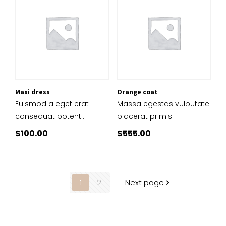
était :
est :
$780.00.
$645.00.
Maxi dress
Orange coat
Euismod a eget erat
Massa egestas vulputate
consequat potenti.
placerat primis
$
100.00
$
555.00
1
2
Next page