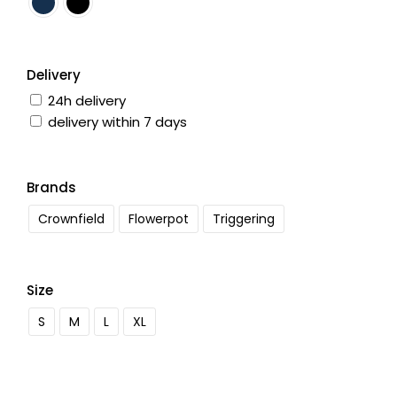
Delivery
24h delivery
delivery within 7 days
Brands
Crownfield
Flowerpot
Triggering
Size
S
M
L
XL