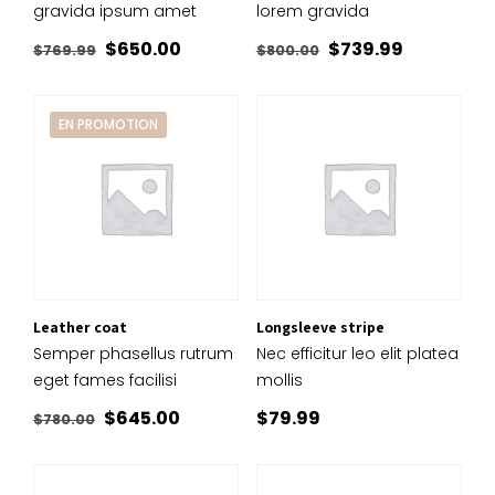
gravida ipsum amet
lorem gravida
Le
Le
Le
Le
$
650.00
$
739.99
$
769.99
$
800.00
prix
prix
prix
prix
initial
actuel
initial
actuel
EN PROMOTION
était :
est :
était :
est :
$769.99.
$650.00.
$800.00.
$739.99.
Leather coat
Longsleeve stripe
Semper phasellus rutrum
Nec efficitur leo elit platea
eget fames facilisi
mollis
Le
Le
$
645.00
$
79.99
$
780.00
prix
prix
initial
actuel