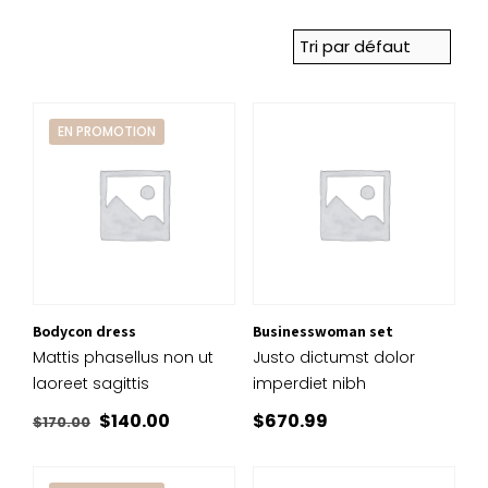
EN PROMOTION
Bodycon dress
Businesswoman set
Mattis phasellus non ut
Justo dictumst dolor
laoreet sagittis
imperdiet nibh
Le
Le
$
140.00
$
670.99
$
170.00
prix
prix
initial
actuel