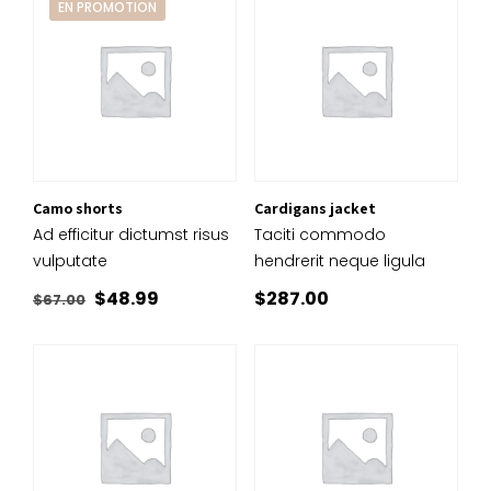
EN PROMOTION
était :
est :
$170.00.
$140.00.
Camo shorts
Cardigans jacket
Ad efficitur dictumst risus
Taciti commodo
vulputate
hendrerit neque ligula
Le
Le
$
48.99
$
287.00
$
67.00
prix
prix
initial
actuel
était :
est :
$67.00.
$48.99.