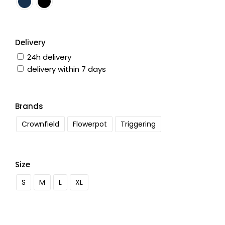
Delivery
24h delivery
delivery within 7 days
Brands
Crownfield
Flowerpot
Triggering
Size
S
M
L
XL