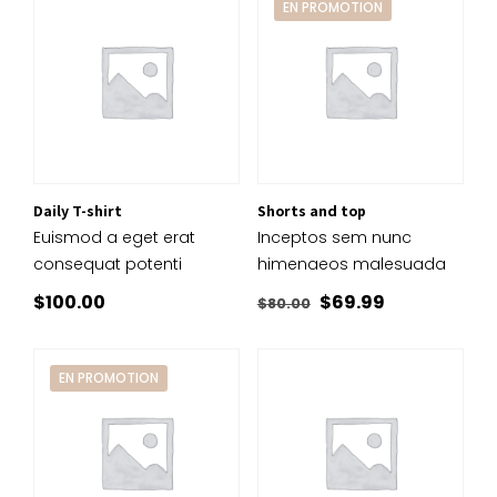
EN PROMOTION
était :
est :
$170.00.
$140.00.
Daily T-shirt
Shorts and top
Euismod a eget erat
Inceptos sem nunc
consequat potenti
himenaeos malesuada
Le
Le
$
100.00
$
69.99
$
80.00
prix
prix
initial
actuel
EN PROMOTION
était :
est :
$80.00.
$69.99.