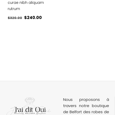
curae nibh aliquam
rutrum
Le
Le
$
240.00
$
320.00
prix
prix
initial
actuel
était :
est :
$320.00.
$240.00.
Nous proposons à
travers notre boutique
de Belfort des robes de