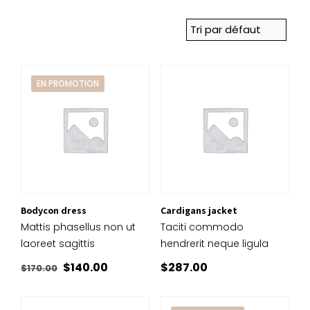
EN PROMOTION
Bodycon dress
Cardigans jacket
Mattis phasellus non ut
Taciti commodo
laoreet sagittis
hendrerit neque ligula
Le
Le
$
140.00
$
287.00
$
170.00
prix
prix
initial
actuel