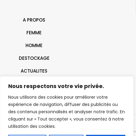
A PROPOS
FEMME
HOMME
DESTOCKAGE
ACTUALITES
CONTACT
Nous respectons votre vie privée.
Nous utilisons des cookies pour améliorer votre
expérience de navigation, diffuser des publicités ou
des contenus personnalisés et analyser notre trafic. En
cliquant sur « Tout accepter », vous consentez à notre
utilisation des cookies.
© 2026 J'ai Dit Oui | Belfort - Montbéliard - Mulhouse- Héricourt |
Tous droits réservés |
Mentions Légales