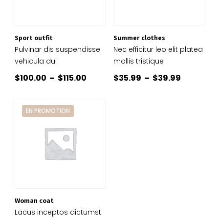
Sport outfit
Summer clothes
Pulvinar dis suspendisse
Nec efficitur leo elit platea
vehicula dui
mollis tristique
Plage
Plage
$
100.00
–
$
115.00
$
35.99
–
$
39.99
de
de
prix :
prix :
EN PROMOTION
$100.00
$35.99
à
à
$115.00
$39.99
Woman coat
Lacus inceptos dictumst