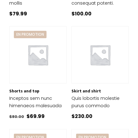
mollis
consequat potenti.
$
79.99
$
100.00
EN PROMOTION
Shorts and top
Skirt and shirt
Inceptos sem nunc
Quis lobortis molestie
himenaeos malesuada
purus commodo
Le
Le
$
69.99
$
230.00
$
80.00
prix
prix
initial
actuel
EN PROMOTION
EN PROMOTION