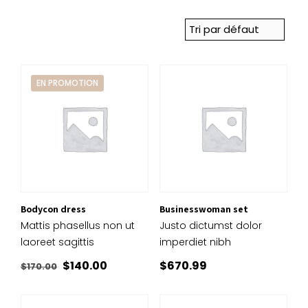
EN PROMOTION
Bodycon dress
Businesswoman set
Mattis phasellus non ut
Justo dictumst dolor
laoreet sagittis
imperdiet nibh
Le
Le
$
140.00
$
670.99
$
170.00
prix
prix
initial
actuel