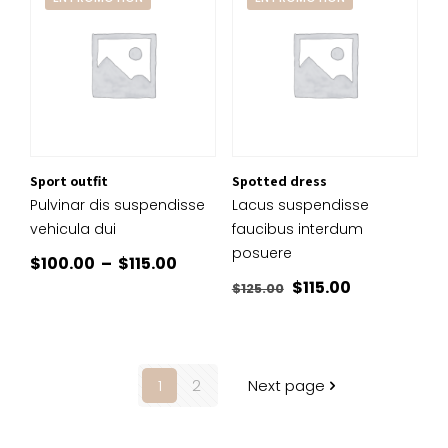
était :
est :
$80.00.
$69.99.
Sport outfit
Spotted dress
Pulvinar dis suspendisse
Lacus suspendisse
vehicula dui
faucibus interdum
posuere
Plage
$
100.00
–
$
115.00
Le
Le
$
115.00
de
$
125.00
prix
prix
prix :
initial
actuel
$100.00
était :
est :
à
1
2
Next page
$125.00.
$115.00.
$115.00