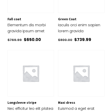
Fall coat
Green Coat
Elementum dis morbi
Iaculis orci enim sapien
gravida ipsum amet
lorem gravida
Le
Le
Le
Le
$
650.00
$
739.99
$
769.99
$
800.00
prix
prix
prix
prix
initial
actuel
initial
actuel
était :
est :
était :
est :
$769.99.
$650.00.
$800.00.
$739.99.
Longsleeve stripe
Maxi dress
Nec efficitur leo elit platea
Euismod a eget erat