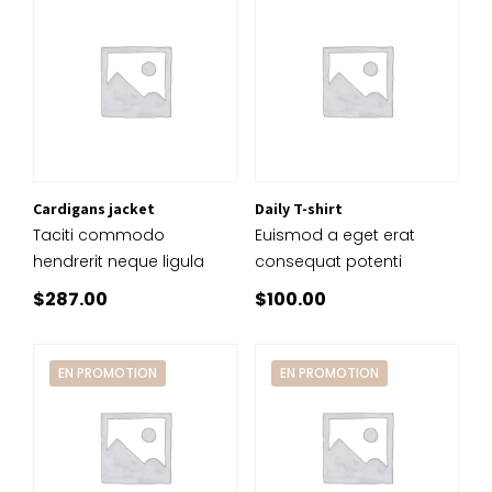
était :
est :
$170.00.
$140.00.
Cardigans jacket
Daily T-shirt
Taciti commodo
Euismod a eget erat
hendrerit neque ligula
consequat potenti
$
287.00
$
100.00
EN PROMOTION
EN PROMOTION