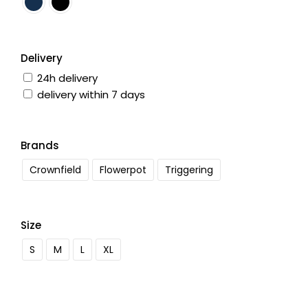
Delivery
24h delivery
delivery within 7 days
Brands
Crownfield
Flowerpot
Triggering
Size
S
M
L
XL