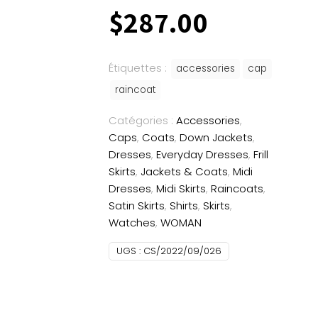
$
287.00
Étiquettes :
accessories
cap
raincoat
Catégories :
Accessories
,
Caps
,
Coats
,
Down Jackets
,
Dresses
,
Everyday Dresses
,
Frill
Skirts
,
Jackets & Coats
,
Midi
Dresses
,
Midi Skirts
,
Raincoats
,
Satin Skirts
,
Shirts
,
Skirts
,
Watches
,
WOMAN
UGS :
CS/2022/09/026