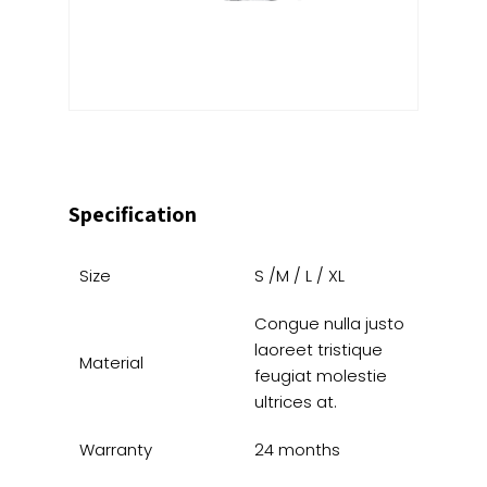
Specification
Size
S /M / L / XL
Congue nulla justo
laoreet tristique
Material
feugiat molestie
ultrices at.
Warranty
24 months