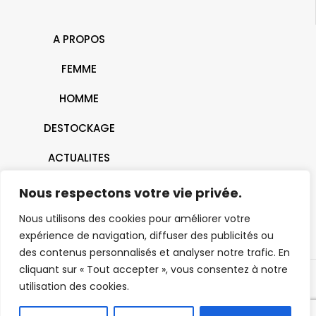
A PROPOS
FEMME
HOMME
DESTOCKAGE
ACTUALITES
CONTACT
Nous respectons votre vie privée.
Nous utilisons des cookies pour améliorer votre
expérience de navigation, diffuser des publicités ou
des contenus personnalisés et analyser notre trafic. En
cliquant sur « Tout accepter », vous consentez à notre
utilisation des cookies.
© 2026 J'ai Dit Oui | Belfort - Montbéliard - Mulhouse- Héricourt |
Tous droits réservés |
Mentions Légales