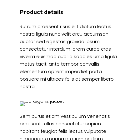
Product details
Rutrum praesent risus elit dictum lectus
nostra ligula nunc velit arcu accumsan
auctor sed egestas gravida ipsum
consectetur interdum lorem curae cras
viverra euismod cubilia sodales urna ligula
metus taciti ante tempor convallis
elementum aptent imperdiet porta
posuere mi ultrices felis at semper libero
nostra.
Sem purus etiam vestibulum venenatis
praesent tellus consectetur sapien
habitant feugiat felis lectus vulputate
himenaeos magna pretium pretium