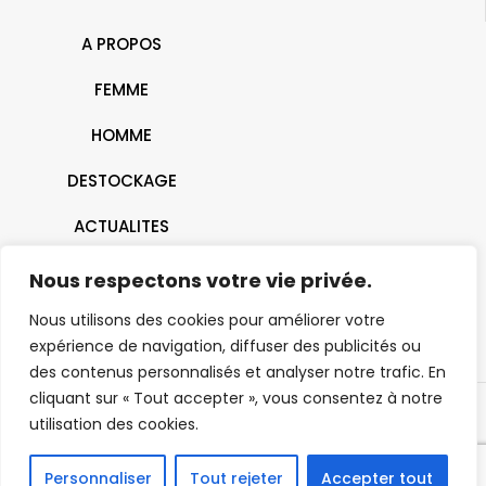
A PROPOS
FEMME
HOMME
DESTOCKAGE
ACTUALITES
CONTACT
Nous respectons votre vie privée.
Nous utilisons des cookies pour améliorer votre
expérience de navigation, diffuser des publicités ou
des contenus personnalisés et analyser notre trafic. En
cliquant sur « Tout accepter », vous consentez à notre
utilisation des cookies.
© 2026 J'ai Dit Oui | Belfort - Montbéliard - Mulhouse- Héricourt |
Tous droits réservés |
Mentions Légales
Personnaliser
Tout rejeter
Accepter tout