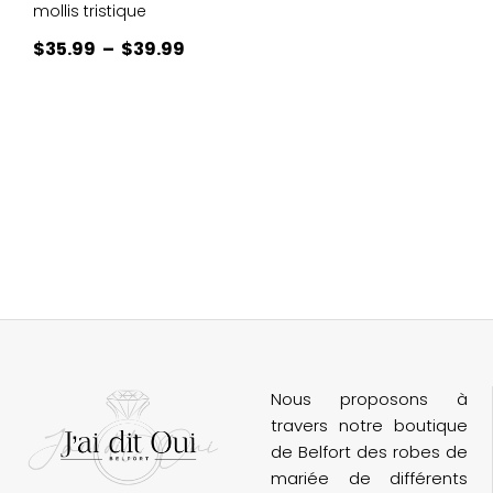
mollis tristique
Plage
$
35.99
–
$
39.99
de
prix :
$35.99
à
$39.99
Nous proposons à
travers notre boutique
de Belfort des robes de
mariée de différents