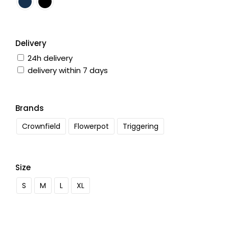
Delivery
24h delivery
delivery within 7 days
Brands
Crownfield
Flowerpot
Triggering
Size
S
M
L
XL