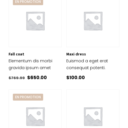
EN PROMOTION
Fall coat
Maxi dress
Elementum dis morbi
Euismod a eget erat
gravida ipsum amet
consequat potenti.
Le
Le
$
650.00
$
100.00
$
769.99
prix
prix
initial
actuel
EN PROMOTION
était :
est :
$769.99.
$650.00.