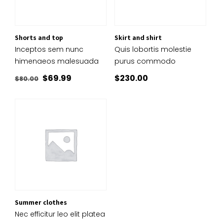
Shorts and top
Skirt and shirt
Inceptos sem nunc
Quis lobortis molestie
himenaeos malesuada
purus commodo
Le
Le
$
69.99
$
230.00
$
80.00
prix
prix
initial
actuel
était :
est :
$80.00.
$69.99.
Summer clothes
Nec efficitur leo elit platea