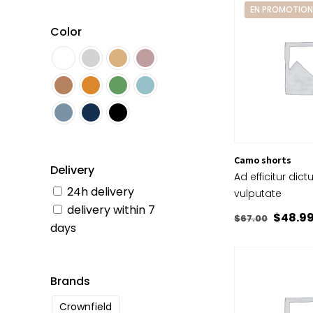
EN PROMOTIO
Color
Camo shorts
Delivery
Ad efficitur dic
24h delivery
vulputate
delivery within 7
Le
$
48.9
$
67.00
days
prix
initial
était :
Brands
$67.00
Crownfield