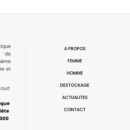
tique
A PROPOS
e de
FEMME
ohême
rée et
HOMME
DESTOCKAGE
court
ACTUALITES
ique
CONTACT
lète
 300