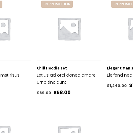
N
EN PROMOTION
EN PROMO
Chill Hoodie set
Elegant Man 
tumst risus
Letius ad orci donec ornare
Eleifend neq
urna tincidunt
L
$
$
1,240.00
Le
Le
Le
9
$
58.00
p
$
89.00
prix
prix
prix
i
actuel
initial
actuel
é
est :
était :
est :
$
.
$48.99.
$89.00.
$58.00.