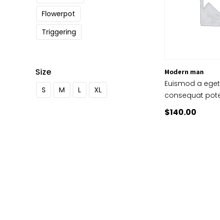
Flowerpot
Triggering
Size
Modern man
Euismod a eget
S
M
L
XL
consequat pote
$
140.00