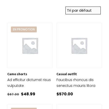
EN PROMOTION
Camo shorts
Casual outfit
Ad efficitur dictumst risus
Faucibus rhoncus dis
vulputate
senectus mauris litora
Le
Le
$
48.99
$
570.00
$
67.00
prix
prix
initial
actuel