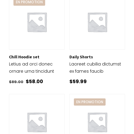
EN PROMOTION
était :
est :
$67.00.
$48.99.
Chill Hoodie set
Daily Shorts
Letius ad orci donec
Laoreet cubilia dictumst
ornare urna tincidunt
ex fames faucib
Le
Le
$
58.00
$
59.99
$
89.00
prix
prix
initial
actuel
EN PROMOTION
était :
est :
$89.00.
$58.00.