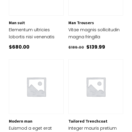
Man suit
Man Trousers
Elementum ultricies
Vitae magnis sollicitudin
lobortis nisi venenatis
magna fringilla
Le
Le
$
680.00
$
139.99
$
189.00
prix
prix
initial
actuel
était :
est :
$189.00.
$139.99.
Modern man
Tailored Trenchcoat
Euismod a eget erat
Integer mauris pretium