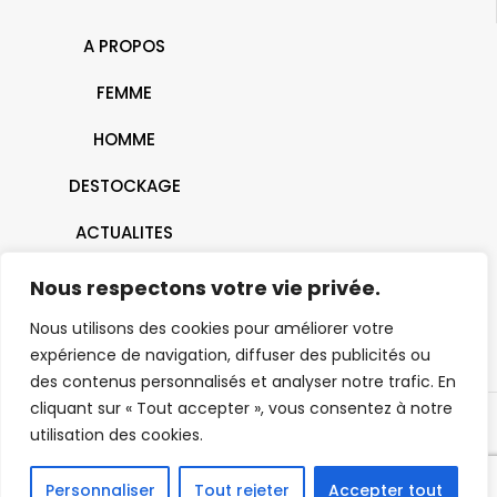
A PROPOS
FEMME
HOMME
DESTOCKAGE
ACTUALITES
CONTACT
Nous respectons votre vie privée.
Nous utilisons des cookies pour améliorer votre
expérience de navigation, diffuser des publicités ou
des contenus personnalisés et analyser notre trafic. En
cliquant sur « Tout accepter », vous consentez à notre
utilisation des cookies.
© 2026 J'ai Dit Oui | Belfort - Montbéliard - Mulhouse- Héricourt |
Tous droits réservés |
Mentions Légales
Personnaliser
Tout rejeter
Accepter tout