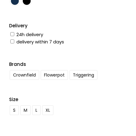
Delivery
24h delivery
delivery within 7 days
Brands
Crownfield
Flowerpot
Triggering
Size
S
M
L
XL