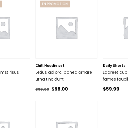
N
EN PROMOTION
Chill Hoodie set
Daily Shorts
tumst risus
Letius ad orci donec ornare
Laoreet cubi
urna tincidunt
fames fauci
Le
Le
Le
9
$
58.00
$
59.99
$
89.00
prix
prix
prix
actuel
initial
actuel
est :
était :
est :
.
$48.99.
$89.00.
$58.00.