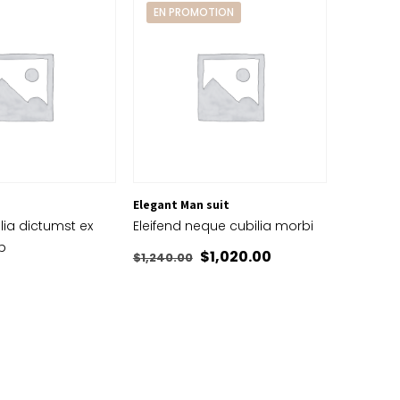
EN PROMOTION
Elegant Man suit
lia dictumst ex
Eleifend neque cubilia morbi
b
Le
Le
$
1,020.00
$
1,240.00
prix
prix
initial
actuel
était :
est :
$1,240.00.
$1,020.00.