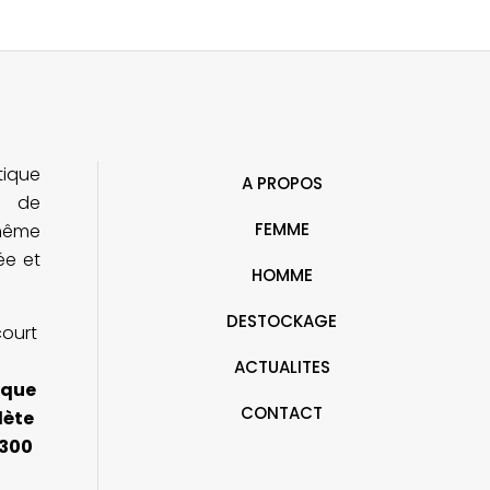
tique
A PROPOS
e de
FEMME
ohême
rée et
HOMME
DESTOCKAGE
court
ACTUALITES
ique
CONTACT
lète
 300