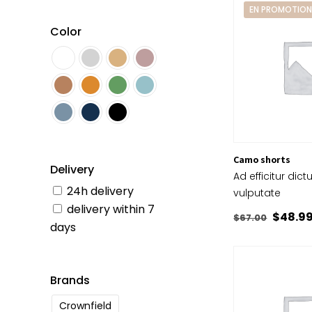
EN PROMOTIO
Color
Camo shorts
Delivery
Ad efficitur dic
24h delivery
vulputate
delivery within 7
Le
$
48.9
$
67.00
days
prix
initial
était :
Brands
$67.00
Crownfield