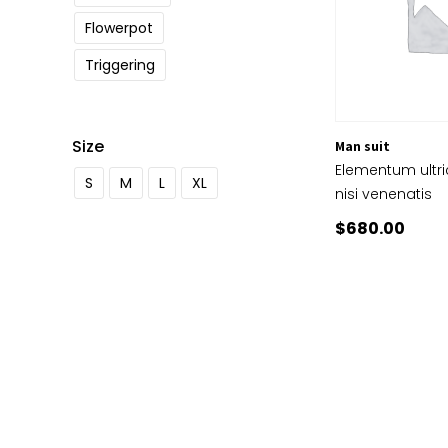
Flowerpot
Triggering
Size
Man suit
Elementum ultri
S
M
L
XL
nisi venenatis
$
680.00